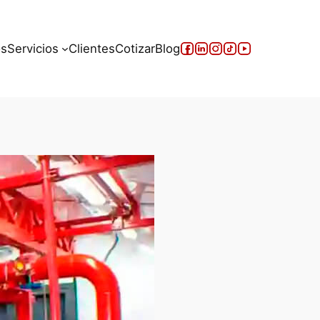
Facebook
LinkedIn
Instagram
TikTok
YouTube
os
Servicios
Clientes
Cotizar
Blog